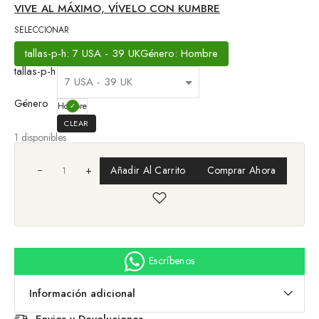
VIVE AL MÁXIMO, VÍVELO CON KUMBRE
SELECCIONAR
tallas-p-h: 7 USA - 39 UK
Género: Hombre
tallas-p-h
Género
Hombre
CLEAR
1 disponibles
+
Añadir Al Carrito
Comprar Ahora
Escríbenos
Información adicional